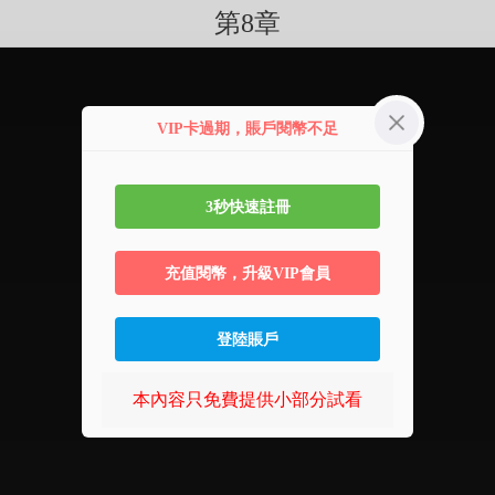
第8章
VIP卡過期，賬戶閱幣不足
3秒快速註冊
充值閱幣，升級VIP會員
登陸賬戶
本內容只免費提供小部分試看